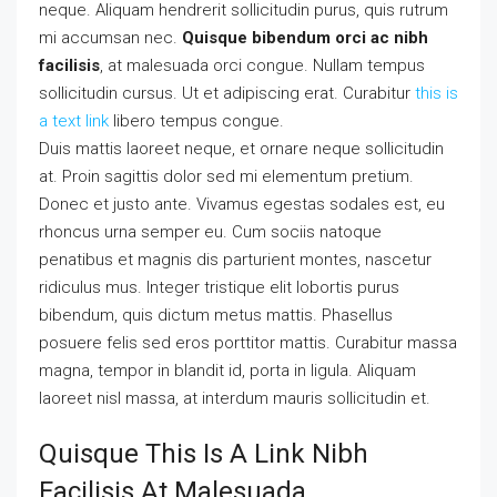
neque. Aliquam hendrerit sollicitudin purus, quis rutrum
mi accumsan nec.
Quisque bibendum orci ac nibh
facilisis
, at malesuada orci congue. Nullam tempus
sollicitudin cursus. Ut et adipiscing erat. Curabitur
this is
a text link
libero tempus congue.
Duis mattis laoreet neque, et ornare neque sollicitudin
at. Proin sagittis dolor sed mi elementum pretium.
Donec et justo ante. Vivamus egestas sodales est, eu
rhoncus urna semper eu. Cum sociis natoque
penatibus et magnis dis parturient montes, nascetur
ridiculus mus. Integer tristique elit lobortis purus
bibendum, quis dictum metus mattis. Phasellus
posuere felis sed eros porttitor mattis. Curabitur massa
magna, tempor in blandit id, porta in ligula. Aliquam
laoreet nisl massa, at interdum mauris sollicitudin et.
Quisque This Is A Link Nibh
Facilisis At Malesuada