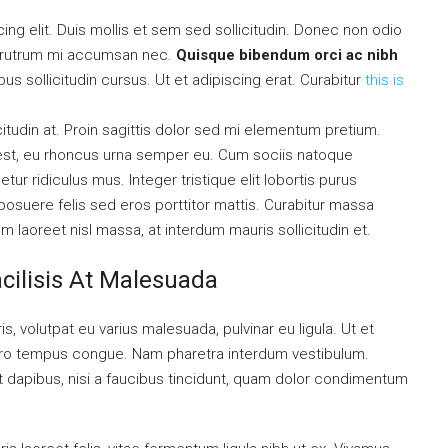
ng elit. Duis mollis et sem sed sollicitudin. Donec non odio
is rutrum mi accumsan nec.
Quisque bibendum orci ac nibh
s sollicitudin cursus. Ut et adipiscing erat. Curabitur
this is
citudin at. Proin sagittis dolor sed mi elementum pretium.
est, eu rhoncus urna semper eu. Cum sociis natoque
ur ridiculus mus. Integer tristique elit lobortis purus
osuere felis sed eros porttitor mattis. Curabitur massa
uam laoreet nisl massa, at interdum mauris sollicitudin et.
acilisis At Malesuada
is, volutpat eu varius malesuada, pulvinar eu ligula. Ut et
libero tempus congue. Nam pharetra interdum vestibulum.
nt dapibus, nisi a faucibus tincidunt, quam dolor condimentum