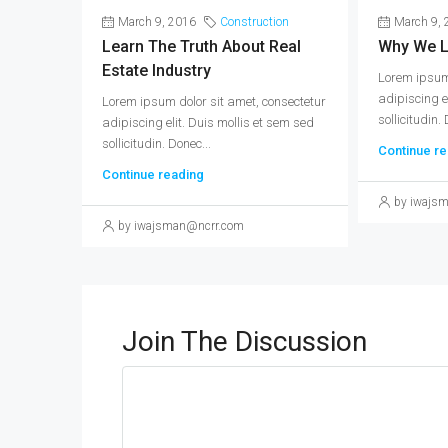
March 9, 2016
Construction
March 9, 
Learn The Truth About Real
Why We L
Estate Industry
Lorem ipsum 
adipiscing e
Lorem ipsum dolor sit amet, consectetur
sollicitudin. 
adipiscing elit. Duis mollis et sem sed
sollicitudin. Donec...
Continue re
Continue reading
by iwajs
by iwajsman@ncrr.com
Join The Discussion