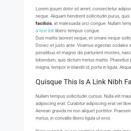
Lorem ipsum dolor sit amet, consectetur adipisci
neque. Aliquam hendrerit sollicitudin purus, qu
facilisis
, at malesuada orci congue. Nullam tempu
a text link
libero tempus congue.
Duis mattis laoreet neque, et ornare neque solli
Donec et justo ante. Vivamus egestas sodales 
penatibus et magnis dis parturient montes, nascet
bibendum, quis dictum metus mattis. Phasellus p
magna, tempor in blandit id, porta in ligula. Aliq
Quisque This Is A Link Nibh F
Nullam tempus sollicitudin cursus. Nulla elit maur
adipiscing erat. Curabitur adipiscing erat vel 
Aenean gravida mi non aliquet porttitor. Praese
metus, in convallis libero ligula ut eros.