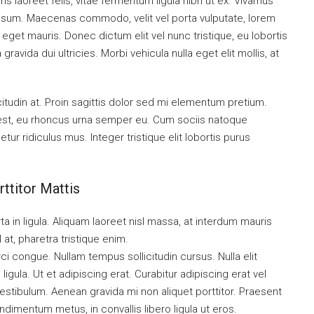
is laoreet felis, vitae fermentum ligula nibh ut ex. Vivamus
 ipsum. Maecenas commodo, velit vel porta vulputate, lorem
get mauris. Donec dictum elit vel nunc tristique, eu lobortis
ravida dui ultricies. Morbi vehicula nulla eget elit mollis, at
citudin at. Proin sagittis dolor sed mi elementum pretium.
est, eu rhoncus urna semper eu. Cum sociis natoque
ur ridiculus mus. Integer tristique elit lobortis purus
ttitor Mattis
a in ligula. Aliquam laoreet nisl massa, at interdum mauris
sl at, pharetra tristique enim.
orci congue. Nullam tempus sollicitudin cursus. Nulla elit
ligula. Ut et adipiscing erat. Curabitur adipiscing erat vel
tibulum. Aenean gravida mi non aliquet porttitor. Praesent
ndimentum metus, in convallis libero ligula ut eros.