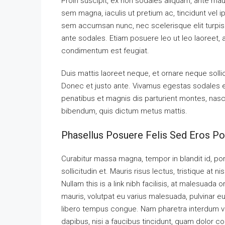
Proin suscipit, ex non sodales aliquam, ante maur
sem magna, iaculis ut pretium ac, tincidunt vel
sem accumsan nunc, nec scelerisque elit turpis e
ante sodales. Etiam posuere leo ut leo laoreet, a g
condimentum est feugiat.
Duis mattis laoreet neque, et ornare neque solli
Donec et justo ante. Vivamus egestas sodales 
penatibus et magnis dis parturient montes, nascet
bibendum, quis dictum metus mattis.
Phasellus Posuere Felis Sed Eros Por
Curabitur massa magna, tempor in blandit id, port
sollicitudin et. Mauris risus lectus, tristique at ni
Nullam this is a link nibh facilisis, at malesuada 
mauris, volutpat eu varius malesuada, pulvinar eu 
libero tempus congue. Nam pharetra interdum ves
dapibus, nisi a faucibus tincidunt, quam dolor co