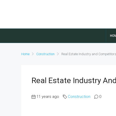
HO
Home
Construction
Real Estate Industry and Competitor
Real Estate Industry An
11 years ago
Construction
0