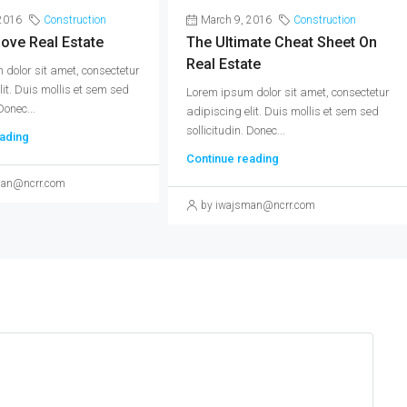
2016
Construction
March 9, 2016
Construction
ove Real Estate
The Ultimate Cheat Sheet On
Real Estate
dolor sit amet, consectetur
lit. Duis mollis et sem sed
Lorem ipsum dolor sit amet, consectetur
Donec...
adipiscing elit. Duis mollis et sem sed
sollicitudin. Donec...
ading
Continue reading
man@ncrr.com
by iwajsman@ncrr.com