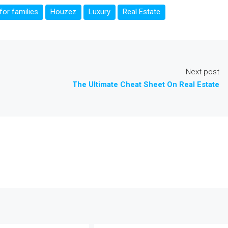
or families
Houzez
Luxury
Real Estate
Next post
The Ultimate Cheat Sheet On Real Estate