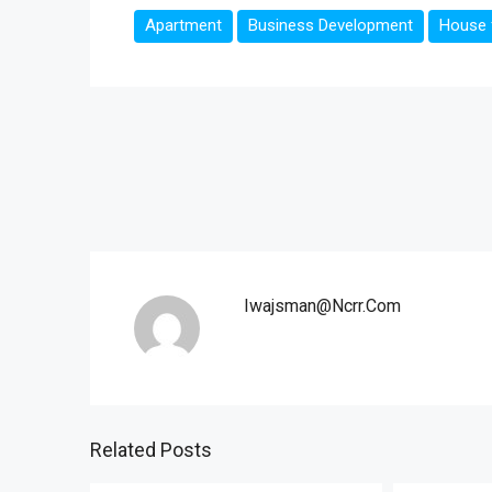
Apartment
Business Development
House f
Iwajsman@ncrr.com
Related Posts