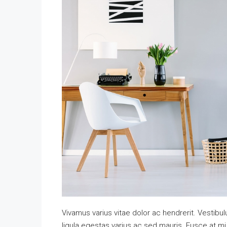
Vivamus varius vitae dolor ac hendrerit. Vestib
ligula egestas varius ac sed mauris. Fusce at 